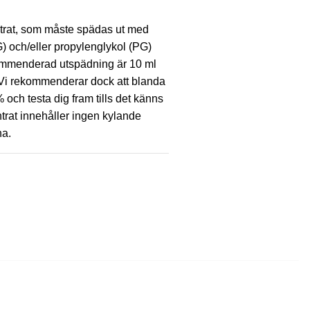
ntrat, som måste spädas ut med
G) och/eller propylenglykol (PG)
mmenderad utspädning är 10 ml
 Vi rekommenderar dock att blanda
 och testa dig fram tills det känns
ntrat innehåller ingen kylande
na.