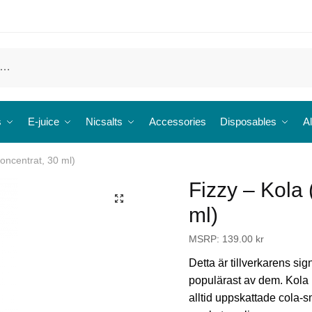
s
E-juice
Nicsalts
Accessories
Disposables
Al
Koncentrat, 30 ml)
Fizzy – Kola 
🔍
ml)
MSRP:
139.00
kr
Detta är tillverkarens si
populärast av dem. Kola
alltid uppskattade cola-