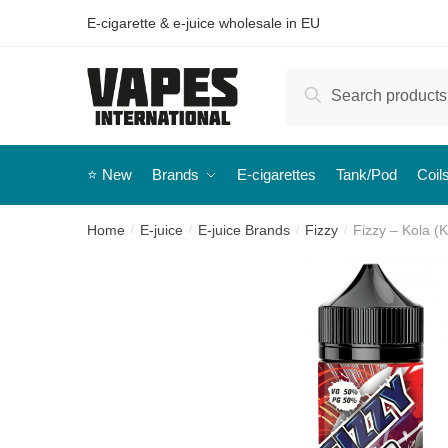
E-cigarette & e-juice wholesale in EU
Search
⭐️ New
Brands
E-cigarettes
Tank/Pod
Coil
Home
E-juice
E-juice Brands
Fizzy
Fizzy – Kola (
/
/
/
/