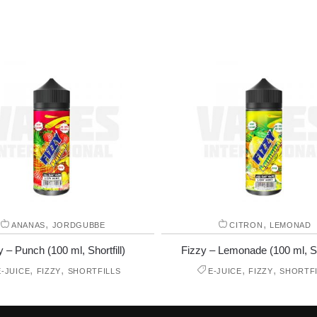
,
,
ANANAS
JORDGUBBE
CITRON
LEMONAD
y – Punch (100 ml, Shortfill)
Fizzy – Lemonade (100 ml, Sho
,
,
,
,
E-JUICE
FIZZY
SHORTFILLS
E-JUICE
FIZZY
SHORTFI