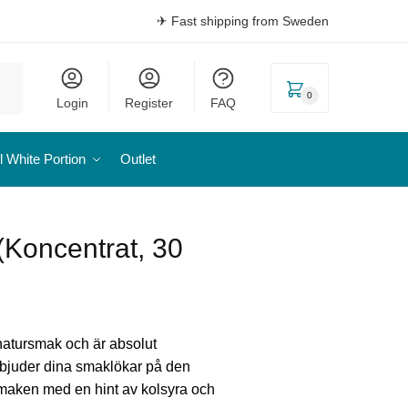
✈ Fast shipping from Sweden
0
Login
Register
FAQ
l White Portion
Outlet
(Koncentrat, 30
gnatursmak och är absolut
 bjuder dina smaklökar på den
smaken med en hint av kolsyra och