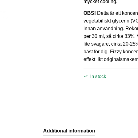
mycket cooling.
OBS!
Detta är ett konce
vegetabiliskt glycerin (V
innan användning. Reko
per 30 ml, så cirka 33%.
lite svagare, cirka 20-25%
bäst för dig. Fizzy konce
effekt likt originalsmaker
In stock
Additional information