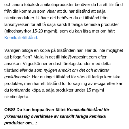
och andra tobaksfria nikotinprodukter behöver du ha ett tillstånd
från din kommun som visar att du har tillstånd att sälja
nikotinprodukter. Utöver det behöver du ett tillstånd från
länsstyrelsen för att få sälja särskilt farliga kemiska produkter
(nikotinstyrkor 15-20 mg/ml), som du kan läsa mer om här:
Kemikalietillstånd
.
Vänligen bifoga en kopia på tillstånden här. Har du inte möjlighet
att bifoga filen? Maila in det till
info@vapesint.com
efter
ansökan. Vi godkänner endast företagskunder med detta
tillstånd
eller de som nyligen ansökt om det och inväntar
godkännande
. Har du inget tillstånd för särskilt farliga kemiska
produkter, men har ett tillstånd för försäljning av e-cigaretter kan
du fortfarande köpa & sälja produkter under 15 mg/ml
nikotinstyrka.
OBS! Du kan hoppa över fältet
Kemikalietillstånd för
yrkesmässig överlåtelse av särskilt farliga kemiska
produkter
om…: