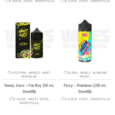
,
,
,
,
E-JUICE
FIZZY
SHORTFILLS
E-JUICE
FIZZY
SHORTFILLS
,
,
,
,
,
KOLSYRA
MANGO
MINT
GLASS
VANILJ
BLANDAD
MINTBLAD
FRUKT
Nasty Juice – Fat Boy (50 ml,
Fizzy – Rainbow (100 ml,
Shortfill)
Shortfill)
,
,
,
,
E-JUICE
NASTY JUICE
E-JUICE
FIZZY
SHORTFILLS
SHORTFILLS