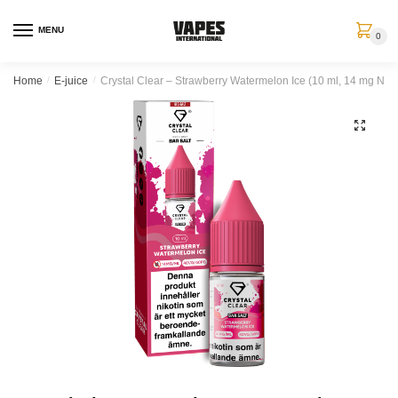
MENU
0
Home
/
E-juice
/
Crystal Clear – Strawberry Watermelon Ice (10 ml, 14 mg Nikot
🔍