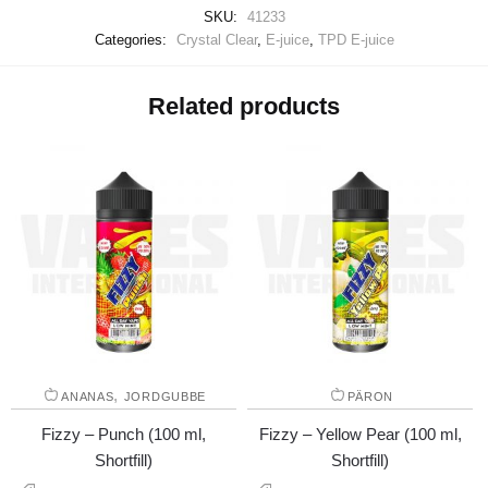
SKU:
41233
Categories:
Crystal Clear
,
E-juice
,
TPD E-juice
Related products
,
ANANAS
JORDGUBBE
PÄRON
Fizzy – Punch (100 ml,
Fizzy – Yellow Pear (100 ml,
Shortfill)
Shortfill)