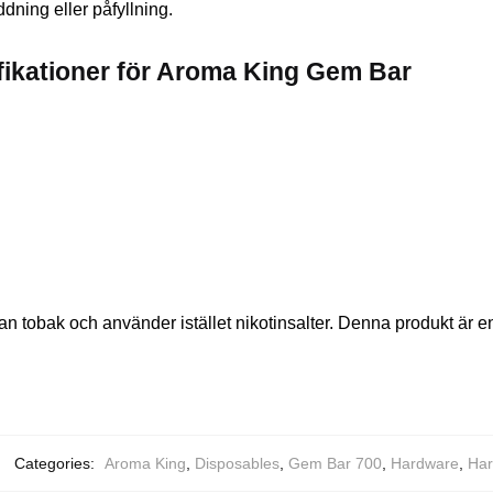
dning eller påfyllning.
fikationer för Aroma King Gem Bar
 tobak och använder istället nikotinsalter. Denna produkt är enke
Categories:
Aroma King
,
Disposables
,
Gem Bar 700
,
Hardware
,
Har