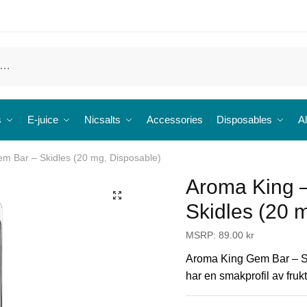
s
E-juice
Nicsalts
Accessories
Disposables
Al
m Bar – Skidles (20 mg, Disposable)
Aroma King 
🔍
Skidles (20 
MSRP:
89.00
kr
Aroma King Gem Bar – S
har en smakprofil av fruk