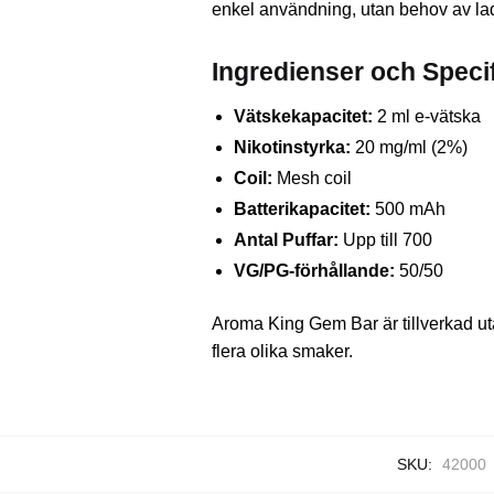
enkel användning, utan behov av lad
Ingredienser och Speci
Vätskekapacitet:
2 ml e-vätska
Nikotinstyrka:
20 mg/ml (2%)
Coil:
Mesh coil
Batterikapacitet:
500 mAh
Antal Puffar:
Upp till 700
VG/PG-förhållande:
50/50
Aroma King Gem Bar är tillverkad utan
flera olika smaker.
SKU:
42000