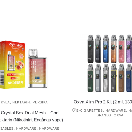
,
,
Oxva Xlim Pro 2 Kit (2 ml, 1
KYLA
NEKTARIN
PERSIKA
,
,
E-CIGARETTES
HARDWARE
H
Crystal Box Dual Mesh – Cool
,
BRANDS
OXVA
ktarin (Nikotinfri, Engångs vape)
,
,
OSABLES
HARDWARE
HARDWARE