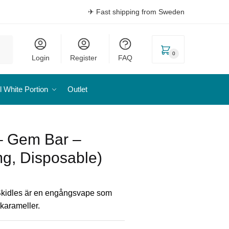
✈ Fast shipping from Sweden
0
Login
Register
FAQ
l White Portion
Outlet
– Gem Bar –
mg, Disposable)
kidles är en engångsvape som
tkarameller.