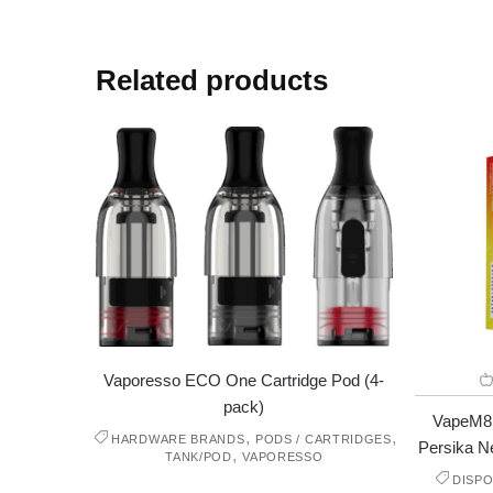
Related products
Vaporesso ECO One Cartridge Pod (4-
pack)
VapeM8 
,
,
HARDWARE BRANDS
PODS / CARTRIDGES
Persika Ne
,
TANK/POD
VAPORESSO
DISP