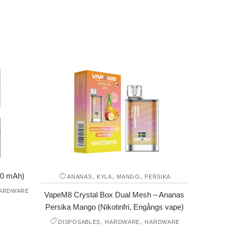
300 mAh)
,
,
,
ANANAS
KYLA
MANGO
PERSIKA
ARDWARE
VapeM8 Crystal Box Dual Mesh – Ananas
Persika Mango (Nikotinfri, Engångs vape)
,
,
DISPOSABLES
HARDWARE
HARDWARE