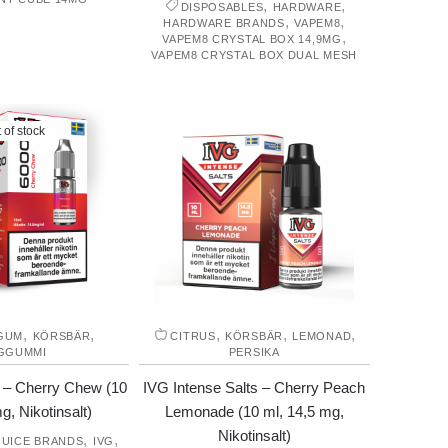
,
,
DISPOSABLES
HARDWARE
,
,
HARDWARE BRANDS
VAPEM8
,
VAPEM8 CRYSTAL BOX 14,9MG
VAPEM8 CRYSTAL BOX DUAL MESH
 of stock
,
,
,
,
,
GUM
KÖRSBÄR
CITRUS
KÖRSBÄR
LEMONAD
GGUMMI
PERSIKA
 – Cherry Chew (10
IVG Intense Salts – Cherry Peach
g, Nikotinsalt)
Lemonade (10 ml, 14,5 mg,
Nikotinsalt)
,
,
JUICE BRANDS
IVG