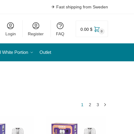
✈ Fast shipping from Sweden
0.00 $
0
Login
Register
FAQ
l White Portion
Outlet
1
2
3