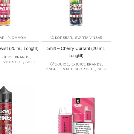
,
,
ÄR
PLOMMON
KÖRSBÄR
SVARTA VINBÄR
wist (20 ml, Longfill)
Shift – Cherry Currant (20 ml,
Longfill)
,
E-JUICE BRANDS
,
L-SHORTFILL
SHIFT
,
,
E-JUICE
E-JUICE BRANDS
,
LONGFILL & MTL-SHORTFILL
SHIFT