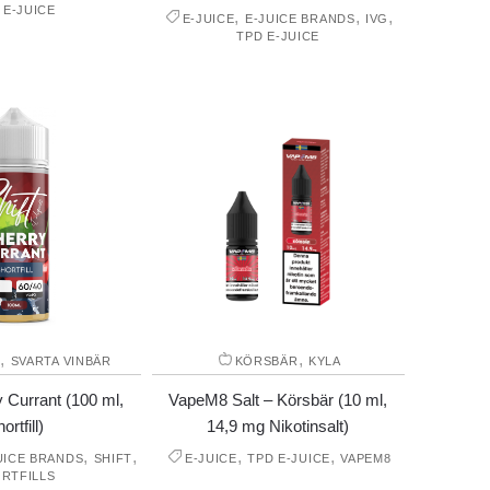
 E-JUICE
,
,
,
E-JUICE
E-JUICE BRANDS
IVG
TPD E-JUICE
,
,
R
SVARTA VINBÄR
KÖRSBÄR
KYLA
y Currant (100 ml,
VapeM8 Salt – Körsbär (10 ml,
ortfill)
14,9 mg Nikotinsalt)
,
,
,
,
UICE BRANDS
SHIFT
E-JUICE
TPD E-JUICE
VAPEM8
RTFILLS