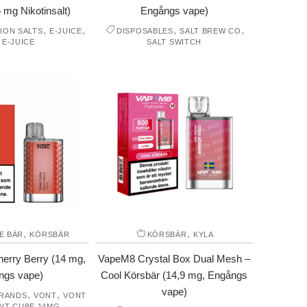
5 mg Nikotinsalt)
Engångs vape)
,
,
,
,
ION SALTS
E-JUICE
DISPOSABLES
SALT BREW CO
 E-JUICE
SALT SWITCH
,
,
E BÄR
KÖRSBÄR
KÖRSBÄR
KYLA
erry Berry (14 mg,
VapeM8 Crystal Box Dual Mesh –
ngs vape)
Cool Körsbär (14,9 mg, Engångs
vape)
,
,
RANDS
VONT
VONT
NT CUBE 14MG