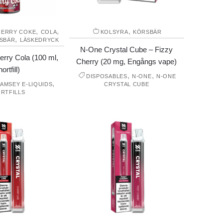
,
,
,
HERRY COKE
COLA
KOLSYRA
KÖRSBÄR
,
SBÄR
LÄSKEDRYCK
N-One Crystal Cube – Fizzy
rry Cola (100 ml,
Cherry (20 mg, Engångs vape)
ortfill)
,
,
DISPOSABLES
N-ONE
N-ONE
,
AMSEY E-LIQUIDS
CRYSTAL CUBE
RTFILLS