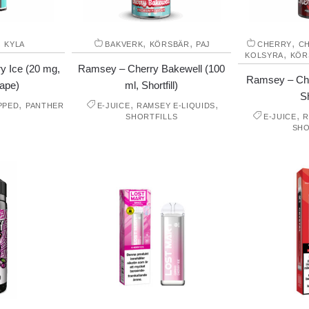
,
,
,
,
KYLA
BAKVERK
KÖRSBÄR
PAJ
CHERRY
C
,
KOLSYRA
KÖR
y Ice (20 mg,
Ramsey – Cherry Bakewell (100
Ramsey – Che
ape)
ml, Shortfill)
Sh
,
,
,
PPED
PANTHER
E-JUICE
RAMSEY E-LIQUIDS
,
SHORTFILLS
E-JUICE
R
SHO