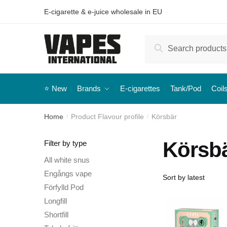
E-cigarette & e-juice wholesale in EU
Search
⭐️ New
Brands
E-cigarettes
Tank/Pod
Coil
Home
Product Flavour profile
Körsbär
/
/
Körsb
Filter by type
All white snus
Engångs vape
Förfylld Pod
Longfill
Shortfill