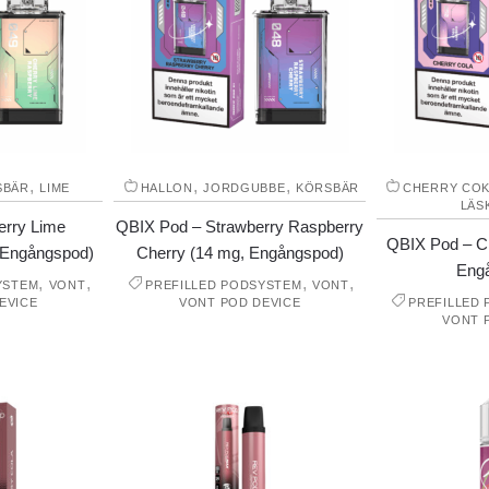
,
,
,
SBÄR
LIME
HALLON
JORDGUBBE
KÖRSBÄR
CHERRY CO
LÄS
erry Lime
QBIX Pod – Strawberry Raspberry
QBIX Pod – Ch
 Engångspod)
Cherry (14 mg, Engångspod)
Eng
,
,
,
,
YSTEM
VONT
PREFILLED PODSYSTEM
VONT
EVICE
VONT POD DEVICE
PREFILLED
VONT 