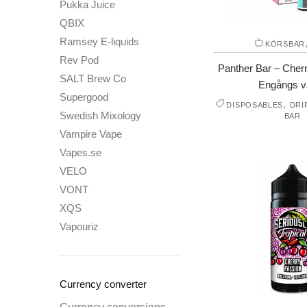
Pukka Juice
QBIX
Ramsey E-liquids
KÖRSBÄR
Rev Pod
Panther Bar – Cherr
SALT Brew Co
Engångs v
Supergood
,
DISPOSABLES
DRI
Swedish Mixology
BAR
Vampire Vape
Vapes.se
VELO
VONT
XQS
Vapouriz
Currency converter