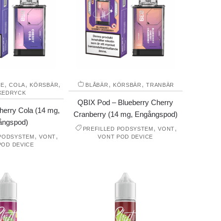
,
,
,
,
,
KE
COLA
KÖRSBÄR
BLÅBÄR
KÖRSBÄR
TRANBÄR
KEDRYCK
QBIX Pod – Blueberry Cherry
erry Cola (14 mg,
Cranberry (14 mg, Engångspod)
ångspod)
,
,
PREFILLED PODSYSTEM
VONT
,
,
 PODSYSTEM
VONT
VONT POD DEVICE
POD DEVICE