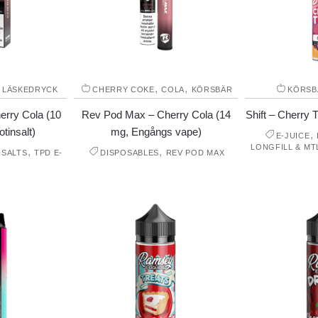
,
,
,
LÄSKEDRYCK
CHERRY COKE
COLA
KÖRSBÄR
KÖRSB
erry Cola (10
Rev Pod Max – Cherry Cola (14
Shift – Cherry T
tinsalt)
mg, Engångs vape)
,
E-JUICE
LONGFILL & MT
,
,
 SALTS
TPD E-
DISPOSABLES
REV POD MAX