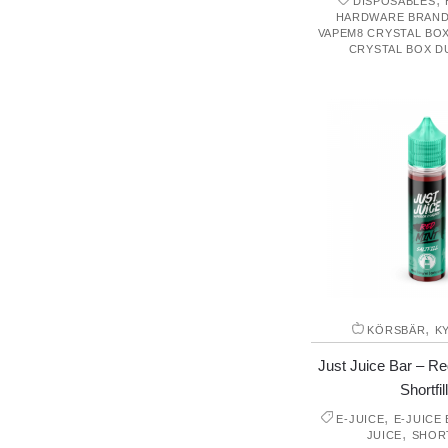
DISPOSABLES
HARDWARE BRAN
VAPEM8 CRYSTAL BO
CRYSTAL BOX D
,
KÖRSBÄR
K
Just Juice Bar – Re
Shortfill
,
E-JUICE
E-JUICE
,
JUICE
SHOR