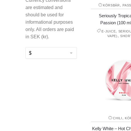
Currency conversions
,
KÖRSBÄR
PAS
are estimated and
should be used for
Seriously Tropic
informational purposes
Passion (100 ml,
only. All orders are paid
,
E-JUICE
SERIO
,
VAPE)
SHOR
in SEK (kr).
,
CHILI
KÖ
Kelly White – Hot Ch