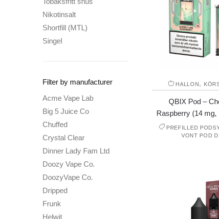
Tobaksfritt snus
Nikotinsalt
Shortfill (MTL)
Singel
Filter by manufacturer
,
HALLON
KÖR
Acme Vape Lab
QBIX Pod – Ch
Big 5 Juice Co
Raspberry (14 mg,
Chuffed
PREFILLED PODS
VONT POD D
Crystal Clear
Dinner Lady Fam Ltd
Doozy Vape Co.
DoozyVape Co.
Dripped
Frunk
Helwit