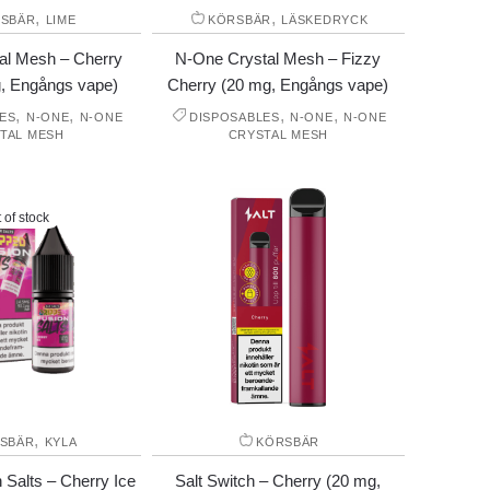
,
,
SBÄR
LIME
KÖRSBÄR
LÄSKEDRYCK
al Mesh – Cherry
N-One Crystal Mesh – Fizzy
, Engångs vape)
Cherry (20 mg, Engångs vape)
,
,
,
,
ES
N-ONE
N-ONE
DISPOSABLES
N-ONE
N-ONE
TAL MESH
CRYSTAL MESH
 of stock
,
SBÄR
KYLA
KÖRSBÄR
 Salts – Cherry Ice
Salt Switch – Cherry (20 mg,