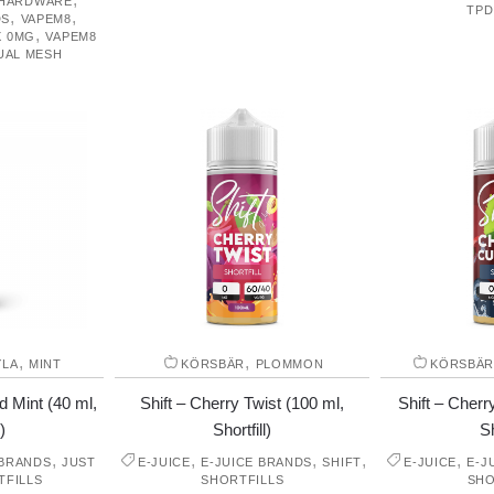
HARDWARE
TPD
,
,
DS
VAPEM8
,
X 0MG
VAPEM8
UAL MESH
,
,
YLA
MINT
KÖRSBÄR
PLOMMON
KÖRSBÄ
d Mint (40 ml,
Shift – Cherry Twist (100 ml,
Shift – Cherr
)
Shortfill)
Sh
,
,
,
,
,
 BRANDS
JUST
E-JUICE
E-JUICE BRANDS
SHIFT
E-JUICE
E-J
TFILLS
SHORTFILLS
SHO