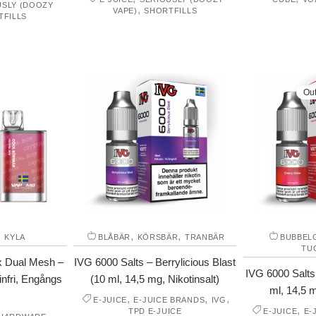
USLY (DOOZY
,
VAPE)
SHORTFILLS
TFILLS
Out
,
,
,
KYLA
BLÅBÄR
KÖRSBÄR
TRANBÄR
BUBBEL
TU
x Dual Mesh –
IVG 6000 Salts – Berrylicious Blast
IVG 6000 Salts
infri, Engångs
(10 ml, 14,5 mg, Nikotinsalt)
ml, 14,5 m
,
,
,
E-JUICE
E-JUICE BRANDS
IVG
,
TPD E-JUICE
E-JUICE
E-
,