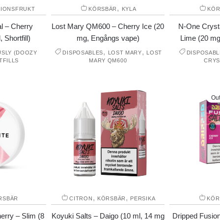
,
SIONSFRUKT
KÖRSBÄR
KYLA
KÖR
al – Cherry
Lost Mary QM600 – Cherry Ice (20
N-One Cryst
 Shortfill)
mg, Engångs vape)
Lime (20 mg
,
,
USLY (DOOZY
DISPOSABLES
LOST MARY
LOST
DISPOSABL
TFILLS
MARY QM600
CRYS
Out
,
,
RSBÄR
CITRON
KÖRSBÄR
PERSIKA
KÖR
erry – Slim (8
Koyuki Salts – Daigo (10 ml, 14 mg
Dripped Fusion