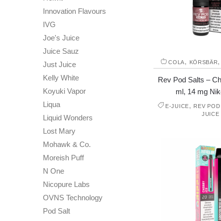
Innovation Flavours
IVG
Joe's Juice
Juice Sauz
,
COLA
KÖRSBÄR
Just Juice
Kelly White
Rev Pod Salts – Ch
Koyuki Vapor
ml, 14 mg Niko
Liqua
,
E-JUICE
REV POD
JUICE
Liquid Wonders
Lost Mary
Mohawk & Co.
Moreish Puff
N One
Nicopure Labs
OVNS Technology
Pod Salt