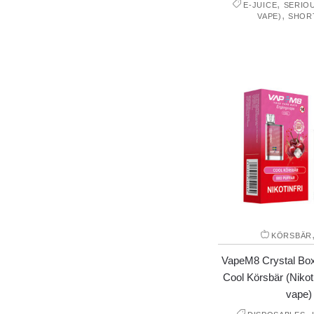
,
E-JUICE
SERIO
,
VAPE)
SHOR
KÖRSBÄR
VapeM8 Crystal Bo
Cool Körsbär (Nikot
vape)
,