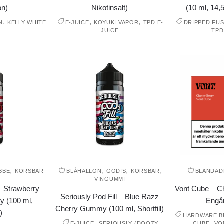
on)
Nikotinsalt)
(10 ml, 14,
,
,
,
N
KELLY WHITE
E-JUICE
KOYUKI VAPOR
TPD E-
DRIPPED FUS
JUICE
TPD
,
,
,
,
BBE
KÖRSBÄR
BLÅHALLON
GODIS
KÖRSBÄR
BLANDAD
VINGUMMI
 – Strawberry
Vont Cube – Ch
Seriously Pod Fill – Blue Razz
y (100 ml,
Engå
Cherry Gummy (100 ml, Shortfill)
)
HARDWARE B
,
,
E-JUICE
SERIOUSLY (DOOZY
CUBE
VO