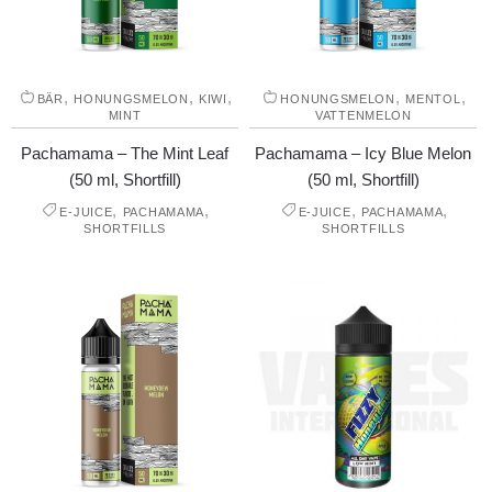
,
,
,
,
,
BÄR
HONUNGSMELON
KIWI
HONUNGSMELON
MENTOL
MINT
VATTENMELON
Pachamama – The Mint Leaf
Pachamama – Icy Blue Melon
(50 ml, Shortfill)
(50 ml, Shortfill)
,
,
,
,
E-JUICE
PACHAMAMA
E-JUICE
PACHAMAMA
SHORTFILLS
SHORTFILLS