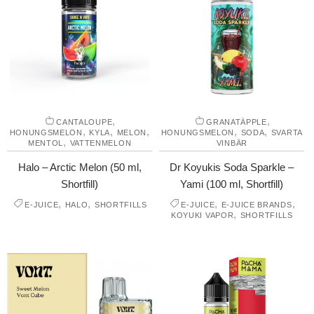
,
,
CANTALOUPE
GRANATÄPPLE
,
,
,
,
,
HONUNGSMELON
KYLA
MELON
HONUNGSMELON
SODA
SVARTA
,
MENTOL
VATTENMELON
VINBÄR
Halo – Arctic Melon (50 ml,
Dr Koyukis Soda Sparkle –
Shortfill)
Yami (100 ml, Shortfill)
,
,
,
,
E-JUICE
HALO
SHORTFILLS
E-JUICE
E-JUICE BRANDS
,
KOYUKI VAPOR
SHORTFILLS