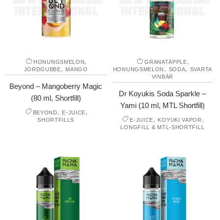
,
,
HONUNGSMELON
GRANATÄPPLE
,
,
,
JORDGUBBE
MANGO
HONUNGSMELON
SODA
SVARTA
VINBÄR
Beyond – Mangoberry Magic
Dr Koyukis Soda Sparkle –
(80 ml, Shortfill)
Yami (10 ml, MTL Shortfill)
,
,
BEYOND
E-JUICE
,
,
SHORTFILLS
E-JUICE
KOYUKI VAPOR
LONGFILL & MTL-SHORTFILL