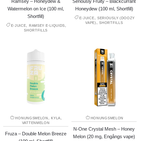
Ramsey – Honeydew &
Seriously Fruity – Blackcurrant
Watermelon on Ice (100 ml,
Honeydew (100 ml, Shortfill)
Shortfill)
,
E-JUICE
SERIOUSLY (DOOZY
,
VAPE)
SHORTFILLS
,
,
E-JUICE
RAMSEY E-LIQUIDS
SHORTFILLS
,
,
HONUNGSMELON
KYLA
HONUNGSMELON
VATTENMELON
N-One Crystal Mesh – Honey
Fruza – Double Melon Breeze
Melon (20 mg, Engångs vape)