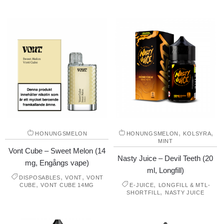
,
,
HONUNGSMELON
HONUNGSMELON
KOLSYRA
MINT
Vont Cube – Sweet Melon (14
Nasty Juice – Devil Teeth (20
mg, Engångs vape)
ml, Longfill)
,
,
DISPOSABLES
VONT
VONT
,
,
CUBE
VONT CUBE 14MG
E-JUICE
LONGFILL & MTL-
,
SHORTFILL
NASTY JUICE