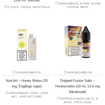
(100 ml, Shortfill)
,
,
DISPOSABLES
N-ONE
N-ONE
,
,
E-JUICE
FRUZA
SHORTFILLS
CRYSTAL MESH
HONUNGSMELON
HONUNGSMELON
Vont Art – Honey Melon (20
Dripped Fusion Salts –
mg, Engångs vape)
Honeymelon (10 ml, 14,5 mg
Nikotinsalt)
,
,
DISPOSABLES
VONT
VONT
,
ART
VONT ART 20MG
,
DRIPPED FUSION SALTS
E-
,
JUICE
TPD E-JUICE