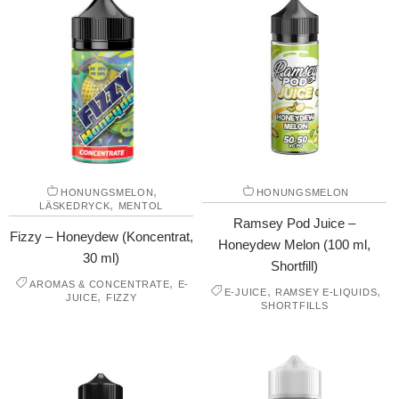
,
HONUNGSMELON
HONUNGSMELON
,
LÄSKEDRYCK
MENTOL
Ramsey Pod Juice –
Fizzy – Honeydew (Koncentrat,
Honeydew Melon (100 ml,
30 ml)
Shortfill)
,
AROMAS & CONCENTRATE
E-
,
,
E-JUICE
RAMSEY E-LIQUIDS
,
JUICE
FIZZY
SHORTFILLS