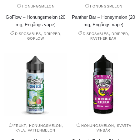
HONUNGSMELON
HONUNGSMELON
GoFlow – Honungsmelon (20
Panther Bar – Honeymelon (20
mg, Engångs vape)
mg, Engångs vape)
,
,
,
,
DISPOSABLES
DRIPPED
DISPOSABLES
DRIPPED
GOFLOW
PANTHER BAR
,
,
,
FRUKT
HONUNGSMELON
HONUNGSMELON
SVARTA
,
KYLA
VATTENMELON
VINBÄR