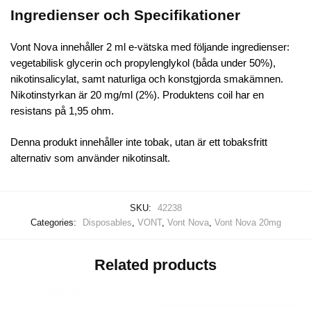
Ingredienser och Specifikationer
Vont Nova innehåller 2 ml e-vätska med följande ingredienser:
vegetabilisk glycerin och propylenglykol (båda under 50%),
nikotinsalicylat, samt naturliga och konstgjorda smakämnen.
Nikotinstyrkan är 20 mg/ml (2%). Produktens coil har en
resistans på 1,95 ohm.
Denna produkt innehåller inte tobak, utan är ett tobaksfritt
alternativ som använder nikotinsalt.
SKU:
42238
Categories:
Disposables
,
VONT
,
Vont Nova
,
Vont Nova 20mg
Related products