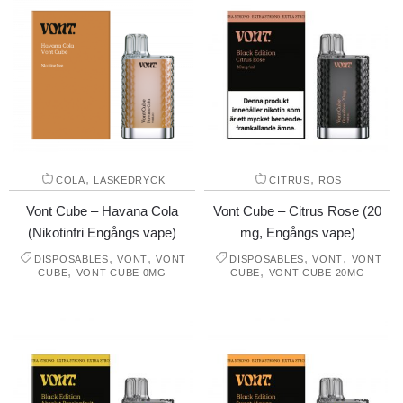
,
,
COLA
LÄSKEDRYCK
CITRUS
ROS
Vont Cube – Havana Cola
Vont Cube – Citrus Rose (20
(Nikotinfri Engångs vape)
mg, Engångs vape)
,
,
,
,
DISPOSABLES
VONT
VONT
DISPOSABLES
VONT
VONT
,
,
CUBE
VONT CUBE 0MG
CUBE
VONT CUBE 20MG