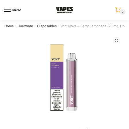
MENU
0
Home
/
Hardware
/
Disposables
/
Vont Nova – Berry Lemonade (20 mg, Engå
🔍