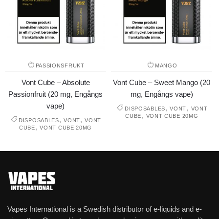
PASSIONSFRUKT
MANGO
Vont Cube – Absolute
Vont Cube – Sweet Mango (20
Passionfruit (20 mg, Engångs
mg, Engångs vape)
vape)
,
,
DISPOSABLES
VONT
VONT
,
CUBE
VONT CUBE 20MG
,
,
DISPOSABLES
VONT
VONT
,
CUBE
VONT CUBE 20MG
Vapes International is a Swedish distributor of e-liquids and e-